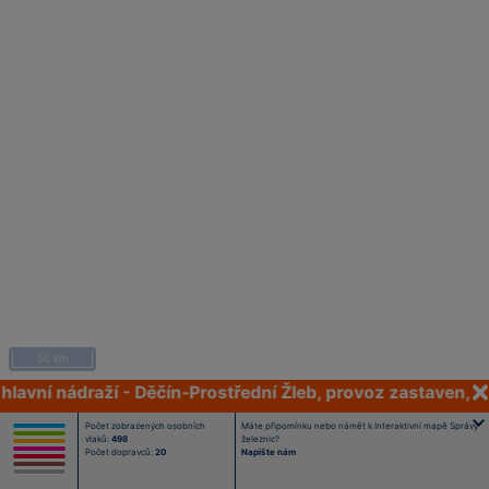
50 km
lavní nádraží - Děčín-Prostřední Žleb, provoz zastaven, j
Počet zobrazených osobních
Máte připomínku nebo námět k Interaktivní mapě Správy
vlaků:
498
železnic?
Počet dopravců:
20
Napište nám